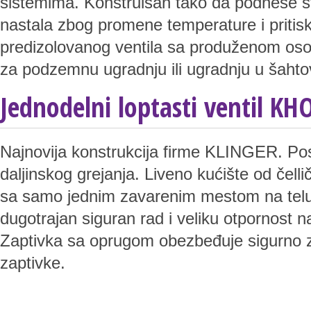
sistemima. Konstruisan tako da podnese s
nastala zbog promene temperature i pritis
predizolovanog ventila sa produženom osov
za podzemnu ugradnju ili ugradnju u šahtov
Jednodelni loptasti ventil K
Najnovija konstrukcija firme KLINGER. Pos
daljinskog grejanja. Liveno kućište od čellič
sa samo jednim zavarenim mestom na telu
dugotrajan siguran rad i veliku otpornost na 
Zaptivka sa oprugom obezbeđuje sigurno za
zaptivke.