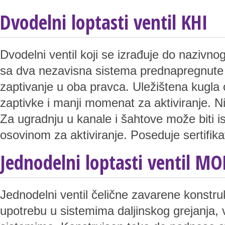
Dvodelni loptasti ventil KHI
Dvodelni ventil koji se izrađuje do nazivn
sa dva nezavisna sistema prednapregnute
zaptivanje u oba pravca. Uležištena kugla
zaptivke i manji momenat za aktiviranje. N
Za ugradnju u kanale i šahtove može biti
osovinom za aktiviranje. Poseduje sertifik
Jednodelni loptasti ventil 
Jednodelni ventil čelične zavarene konst
upotrebu u sistemima daljinskog grejanja, 