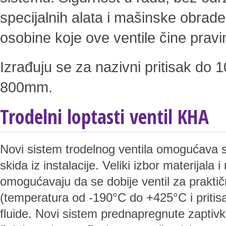
specijalnih alata i mašinske obrade
osobine koje ove ventile čine prav
Izrađuju se za nazivni pritisak do
800mm.
Trodelni loptasti ventil KHA
Novi sistem trodelnog ventila omogućava se
skida iz instalacije. Veliki izbor materijala
omogućavaju da se dobije ventil za prakti
(temperatura od -190°C do +425°C i pritis
fluide. Novi sistem prednapregnute zaptiv