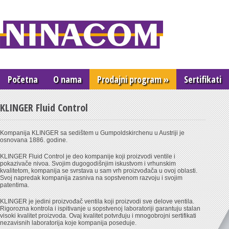
Ninacom
Početna
O nama
Prodajni program
»
Sertifikati
KLINGER Fluid Control
Kompanija KLINGER sa sedištem u Gumpoldskirchenu u Austriji je
osnovana 1886. godine.
KLINGER Fluid Control je deo kompanije koji proizvodi ventile i
pokazivače nivoa. Svojim dugogodišnjim iskustvom i vrhunskim
kvalitetom, kompanija se svrstava u sam vrh proizvođača u ovoj oblasti.
Svoj napredak kompanija zasniva na sopstvenom razvoju i svojim
patentima.
KLINGER je jedini proizvođač ventila koji proizvodi sve delove ventila.
Rigorozna kontrola i ispitivanje u sopstvenoj laboratoriji garantuju stalan
visoki kvalitet proizvoda. Ovaj kvalitet potvrđuju i mnogobrojni sertifikati
nezavisnih laboratorija koje kompanija poseduje.