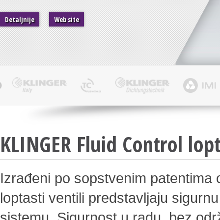
Detaljnije
Web site
KLINGER Fluid Control lopta
Izrađeni po sopstvenim patentima o
loptasti ventili predstavljaju sigu
sistemu. Sigurnost u radu, bez odr